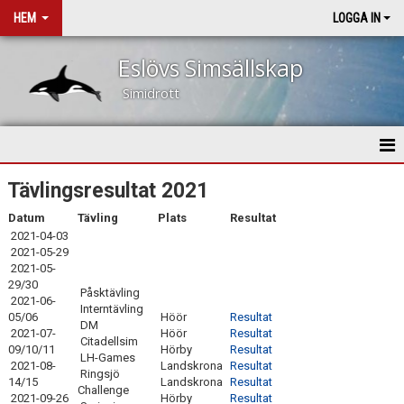
HEM
LOGGA IN
Eslövs Simsällskap
Simidrott
HEM
Tävlingsresultat 2021
Datum
Tävling
Plats
Resultat
NYHETER
2021-04-03
2021-05-29
OM KLUBBEN
2021-05-
29/30
Påsktävling
KONTAKT
2021-06-
Interntävling
05/06
Höör
Resultat
DM
2021-07-
Höör
Resultat
KALENDER
Citadellsim
09/10/11
Hörby
Resultat
LH-Games
2021-08-
Landskrona
Resultat
Ringsjö
VÅRA TRÄNARE
14/15
Landskrona
Resultat
Challenge
2021-09-26
Hörby
Resultat