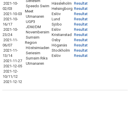
Seriesim
2021-10-
Hässleholm
Resultat
TÄVLINGAR
Speedo Swim
02/03
Helsingborg
Resultat
Meet
2021-10-03
Eslöv
Resultat
Utmanaren
KLUBBKLÄDER
2021-10-
Lund
Resultat
UGP3
16/17
Sjöbo
Resultat
JDM/DM
2021-10-
Eslöv
Resultat
RESULTAT & REKORD
Novembersim
23/24
Kristianstad
Resultat
Sumsim
2021-11-
Osby
Resultat
BILDGALLERI
Region
06/07
Höganäs
Resultat
Höstsimiaden
2021-11-
Stockholm
Resultat
Seriesim
DOKUMENT
13/14
Eslöv
Resultat
Sumsim Riks
2021-11-27
Utmanaren
2021-12-05
2021-12-
10/11/12
2021-12-12