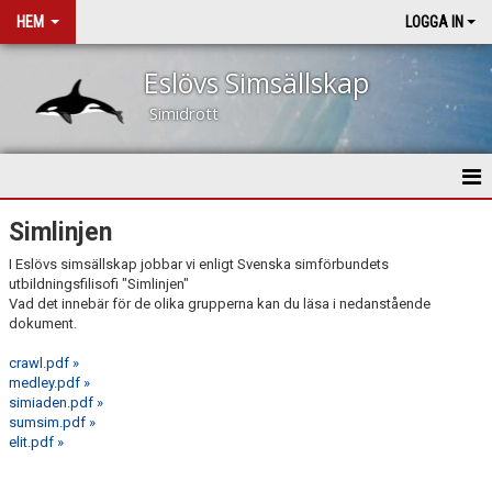
HEM
LOGGA IN
Eslövs Simsällskap
Simidrott
HEM
Simlinjen
I Eslövs simsällskap jobbar vi enligt Svenska simförbundets
NYHETER
utbildningsfilisofi "Simlinjen"
Vad det innebär för de olika grupperna kan du läsa i nedanstående
OM KLUBBEN
dokument.
crawl.pdf »
NY I KLUBBEN
medley.pdf »
simiaden.pdf »
BLI FUNKTIONÄR
sumsim.pdf »
elit.pdf »
SIMLINJEN