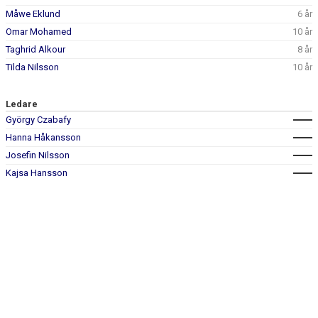
KONTAKT
Måwe Eklund
6 år
Omar Mohamed
10 år
Taghrid Alkour
8 år
Tilda Nilsson
10 år
Ledare
György Czabafy
Hanna Håkansson
Josefin Nilsson
Kajsa Hansson