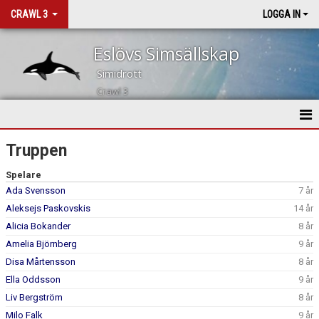
CRAWL 3
LOGGA IN
Eslövs Simsällskap
Simidrott
Crawl 3
HEM
Truppen
NYHETER
Spelare
Ada Svensson
7 år
KALENDER
Aleksejs Paskovskis
14 år
Alicia Bokander
8 år
TRUPPEN
Amelia Björnberg
9 år
Disa Mårtensson
8 år
BILDGALLERI
Ella Oddsson
9 år
DOKUMENT
Liv Bergström
8 år
Milo Falk
9 år