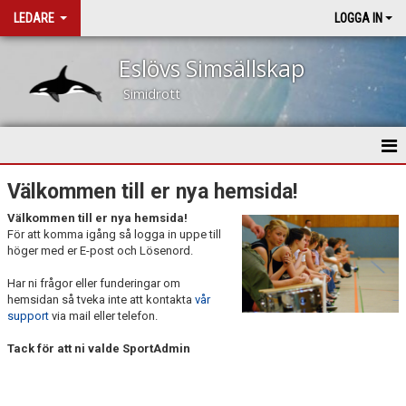
LEDARE
LOGGA IN
Eslövs Simsällskap
Simidrott
HEM
Välkommen till er nya hemsida!
Välkommen till er nya hemsida!
NYHETER
För att komma igång så logga in uppe till
höger med er E-post och Lösenord.
KALENDER
Har ni frågor eller funderingar om
TRUPPEN
hemsidan så tveka inte att kontakta
vår
support
via mail eller telefon.
BILDGALLERI
Tack för att ni valde SportAdmin
DOKUMENT