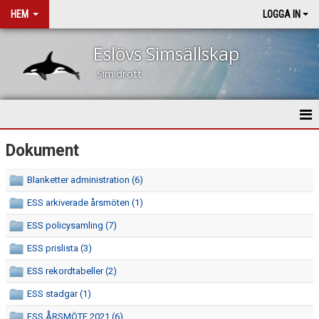
HEM
LOGGA IN
Eslövs Simsällskap
Simidrott
HEM
Dokument
NYHETER
Blanketter administration (6)
ESS arkiverade årsmöten (1)
OM KLUBBEN
ESS policysamling (7)
KONTAKT
ESS prislista (3)
KALENDER
ESS rekordtabeller (2)
ESS stadgar (1)
VÅRA TRÄNARE
ESS ÅRSMÖTE 2021 (6)