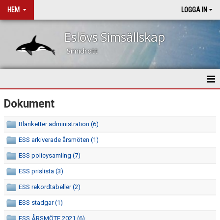
HEM
LOGGA IN
Eslövs Simsällskap
Simidrott
HEM
Dokument
NYHETER
Blanketter administration (6)
ESS arkiverade årsmöten (1)
OM KLUBBEN
ESS policysamling (7)
KONTAKT
ESS prislista (3)
KALENDER
ESS rekordtabeller (2)
ESS stadgar (1)
VÅRA TRÄNARE
ESS ÅRSMÖTE 2021 (6)