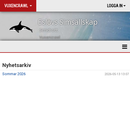
VUXENCRAWL
LOGGA IN
Eslövs Simsällskap
Simidrott
Vuxencrawl
HEM
Nyhetsarkiv
NYHETER
Sommar 2026
2026-05-13 13:07
KALENDER
TRUPPEN
BILDGALLERI
DOKUMENT