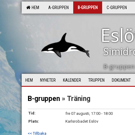
HEM
A-GRUPPEN
B-GRUPPEN
C-GRUPPEN
Eslö
Simidr
B-gruppen
HEM
NYHETER
KALENDER
TRUPPEN
DOKUMENT
B-gruppen
» Träning
Tid:
fre 07 augusti, 17:00 - 18:00
Plats:
Karlsrobadet Eslöv
<< Tillbaka