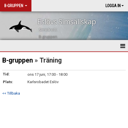
B-GRUPPEN
LOGGA IN
Eslövs Simsällskap
Simidrott
B-gruppen
HEM
B-gruppen
» Träning
NYHETER
Tid:
ons 17 juni, 17:00 - 18:00
Plats:
KALENDER
Karlsrobadet Eslöv
<< Tillbaka
TRUPPEN
DOKUMENT
BILDGALLERI