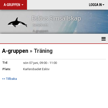
A-GRUPPEN
LOGGA IN
Eslövs Simsällskap
Simidrott
A-gruppen
HEM
A-gruppen
» Träning
NYHETER
Tid:
sön 07 juni, 09:00 - 11:00
Plats:
KALENDER
Karlsrobadet Eslöv
<< Tillbaka
TRUPPEN
BILDGALLERI
DOKUMENT