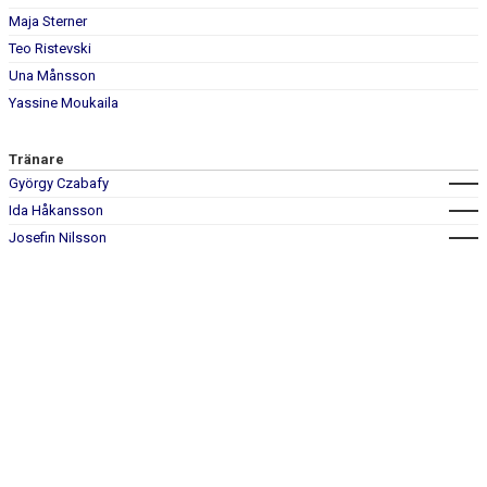
KONTAKT
Maja Sterner
Teo Ristevski
Una Månsson
Yassine Moukaila
Tränare
György Czabafy
Ida Håkansson
Josefin Nilsson