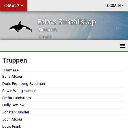
CRAWL 2
LOGGA IN
Eslövs Simsällskap
Simidrott
Crawl 2
HEM
Truppen
NYHETER
Simmare
Bana Alkour
KALENDER
Doris Fromberg-Svedman
Edwin Wang Hansen
TRUPPEN
Emilia Lundström
Holly Gottlow
BILDGALLERI
Jonatan Sundler
DOKUMENT
Jouri Alkour
Lovis Frank